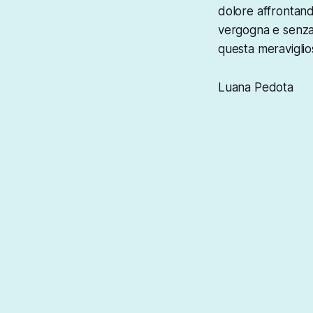
dolore affrontand
vergogna e senza 
questa meraviglios
Luana Pedota