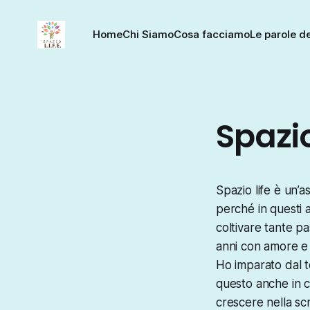
Home
Chi Siamo
Cosa facciamo
Le parole de
Spazio
Spazio life è un’
perché in questi 
coltivare tante p
anni con amore e 
Ho imparato dal t
questo anche in c
crescere nella scr