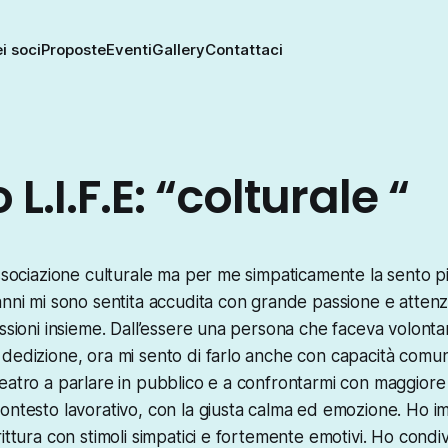
i soci
Proposte
Eventi
Gallery
Contattaci
 L.I.F.E: “colturale “
associazione culturale ma per me simpaticamente la sento pi
anni mi sono sentita accudita con grande passione e atten
assioni insieme. Dall’essere una persona che faceva volontar
dedizione, ora mi sento di farlo anche con capacità comunic
eatro a parlare in pubblico e a confrontarmi con maggiore
ontesto lavorativo, con la giusta calma ed emozione. Ho i
ittura con stimoli simpatici e fortemente emotivi. Ho condiv