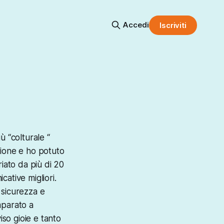
Accedi
Iscriviti
ù “colturale “
zione e ho potuto
iato da più di 20
ative migliori.
 sicurezza e
mparato a
iso gioie e tanto