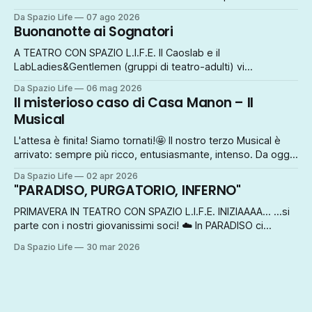
attività di ascolto e counseling c/o lo studio olistico Cevenini
Da Spazio Life
07 ago 2026
Piazzetta Giovanni XXIII Cspt ●le giornate di formazione
Buonanotte ai Sognatori
esperienziale ● gli eventi artistici e culturali INFO
A TEATRO CON SPAZIO L.I.F.E. Il Caoslab e il
LabLadies&Gentlemen (gruppi di teatro-adulti) vi
porteranno a fare un giro magico... VENERDÌ 8 MAGGIO
Da Spazio Life
06 mag 2026
MERCOLEDÌ 13 MAGGIO ORE 21 TEATRO PEDAGNA IMOLA
Il misterioso caso di Casa Manon – Il
Ingresso ad offerta libera
Musical
L'attesa è finita! Siamo tornati!🤩 Il nostro terzo Musical è
arrivato: sempre più ricco, entusiasmante, intenso. Da oggi
disponibili i biglietti su oooh.events.com Per acquistarli, usa
Da Spazio Life
02 apr 2026
il link: https://oooh.events/.../il-misterioso-caso-di-casa-
"PARADISO, PURGATORIO, INFERNO"
manon.../ Chi sarà l'assassino? Tra canzoni meravigliose,
dialoghi
PRIMAVERA IN TEATRO CON SPAZIO L.I.F.E. INIZIAAAA... ...si
parte con i nostri giovanissimi soci! ☁️ In PARADISO ci
portano i fanciulli; 🌈 In PURGATORIO ci saranno 3 coppie
Da Spazio Life
30 mar 2026
genitori+figli con una bellissima sorpresa; 🔥 All'INFERNO ci
accompagnano gli adolescenti! Mercoledì 1 aprile 2026 ore
20,45 Teatro