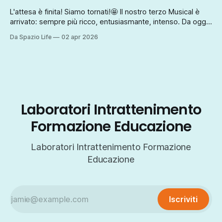
L'attesa è finita! Siamo tornati!🤩 Il nostro terzo Musical è
arrivato: sempre più ricco, entusiasmante, intenso. Da oggi
disponibili i biglietti su oooh.events.com Per acquistarli, usa
Da Spazio Life
02 apr 2026
il link: https://oooh.events/.../il-misterioso-caso-di-casa-
manon.../ Chi sarà l'assassino? Tra canzoni meravigliose,
dialoghi
Laboratori Intrattenimento
Formazione Educazione
Laboratori Intrattenimento Formazione
Educazione
Iscriviti