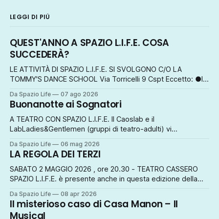
LEGGI DI PIÙ
QUEST'ANNO A SPAZIO L.I.F.E. COSA
SUCCEDERÀ?
LE ATTIVITÀ DI SPAZIO L.I.F.E. SI SVOLGONO C/O LA
TOMMY'S DANCE SCHOOL Via Torricelli 9 Cspt Eccetto: ●le
attività di ascolto e counseling c/o lo studio olistico Cevenini
Da Spazio Life
07 ago 2026
Piazzetta Giovanni XXIII Cspt ●le giornate di formazione
Buonanotte ai Sognatori
esperienziale ● gli eventi artistici e culturali INFO
A TEATRO CON SPAZIO L.I.F.E. Il Caoslab e il
LabLadies&Gentlemen (gruppi di teatro-adulti) vi
porteranno a fare un giro magico... VENERDÌ 8 MAGGIO
Da Spazio Life
06 mag 2026
MERCOLEDÌ 13 MAGGIO ORE 21 TEATRO PEDAGNA IMOLA
LA REGOLA DEI TERZI
Ingresso ad offerta libera
SABATO 2 MAGGIO 2026 , ore 20.30 - TEATRO CASSERO
SPAZIO L.I.F.E. è presente anche in questa edizione della
Festa Internazionale della Storia. Questa volta abbiamo
Da Spazio Life
08 apr 2026
invitato la Compagnia dell'Eclissi che porta in scena il
Il misterioso caso di Casa Manon – Il
pluripremiato testo di Marco De Simone. Uno spettacolo
Musical
emozionante, vibrante, imperdibile.