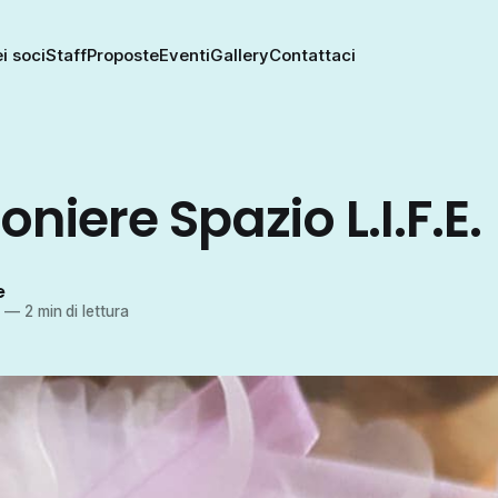
i soci
Staff
Proposte
Eventi
Gallery
Contattaci
iere Spazio L.I.F.E.
e
4
—
2 min di lettura