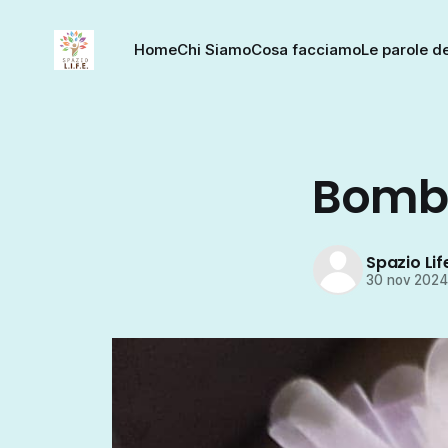
Home
Chi Siamo
Cosa facciamo
Le parole de
Bombon
Spazio Lif
30 nov 202