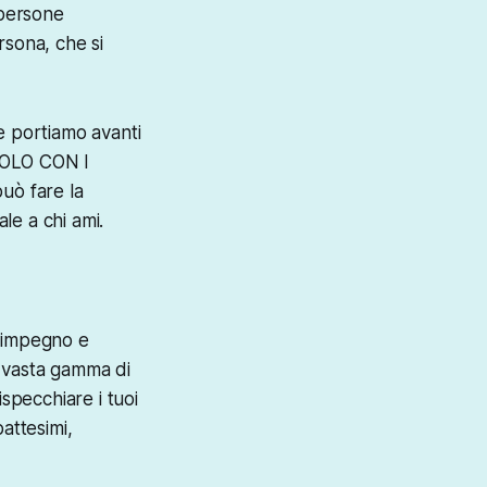
 persone
ersona, che si
e portiamo avanti
SOLO CON I
uò fare la
ale a chi ami.
, impegno e
a vasta gamma di
rispecchiare i tuoi
attesimi,