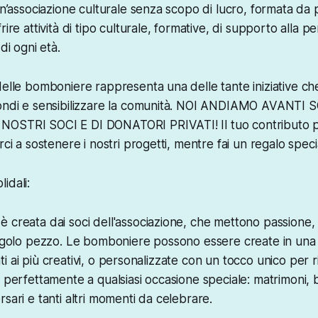
 un’associazione culturale senza scopo di lucro, formata da
rire attività di tipo culturale, formative, di supporto alla p
di ogni età.
delle bomboniere rappresenta una delle tante iniziative ch
fondi e sensibilizzare la comunità. NOI ANDIAMO AVANTI 
OSTRI SOCI E DI DONATORI PRIVATI! Il tuo contributo p
rci a sostenere i nostri progetti, mentre fai un regalo speci
idali:
 creata dai soci dell'associazione, che mettono passione
singolo pezzo. Le bomboniere possono essere create in un
inati ai più creativi, o personalizzate con un tocco unico per 
i perfettamente a qualsiasi occasione speciale: matrimoni, b
sari e tanti altri momenti da celebrare.