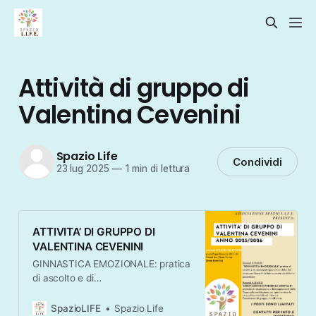
Attività di gruppo di
Valentina Cevenini
Spazio Life
Condividi
23 lug 2025
—
1 min di lettura
ATTIVITA’ DI GRUPPO DI
VALENTINA CEVENINI
GINNASTICA EMOZIONALE: pratica
di ascolto e di
movimento/ginnastica dolce del
corpo per liberarti definitivamente
SpazioLIFE
Spazio Life