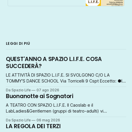
dai dolori e pesantezze. Giovedì
dalle 10,45 alle 12 MEDITAZIONE E
PRESENZA MENTALE: pratiche di
respirazione e di insegnamenti dello
Yoga sulla meditazione per
sperimentare la vera calma
mentale ed interiore. Condivisioni di
gruppo,
LEGGI DI PIÙ
QUEST'ANNO A SPAZIO L.I.F.E. COSA
SUCCEDERÀ?
LE ATTIVITÀ DI SPAZIO L.I.F.E. SI SVOLGONO C/O LA
TOMMY'S DANCE SCHOOL Via Torricelli 9 Cspt Eccetto: ●le
attività di ascolto e counseling c/o lo studio olistico Cevenini
Da Spazio Life
07 ago 2026
Piazzetta Giovanni XXIII Cspt ●le giornate di formazione
Buonanotte ai Sognatori
esperienziale ● gli eventi artistici e culturali INFO
A TEATRO CON SPAZIO L.I.F.E. Il Caoslab e il
LabLadies&Gentlemen (gruppi di teatro-adulti) vi
porteranno a fare un giro magico... VENERDÌ 8 MAGGIO
Da Spazio Life
06 mag 2026
MERCOLEDÌ 13 MAGGIO ORE 21 TEATRO PEDAGNA IMOLA
LA REGOLA DEI TERZI
Ingresso ad offerta libera