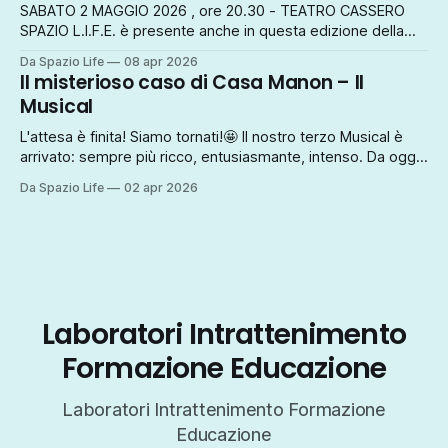
SABATO 2 MAGGIO 2026 , ore 20.30 - TEATRO CASSERO
SPAZIO L.I.F.E. è presente anche in questa edizione della
Festa Internazionale della Storia. Questa volta abbiamo
Da Spazio Life
08 apr 2026
invitato la Compagnia dell'Eclissi che porta in scena il
Il misterioso caso di Casa Manon – Il
pluripremiato testo di Marco De Simone. Uno spettacolo
Musical
emozionante, vibrante, imperdibile.
L'attesa è finita! Siamo tornati!🤩 Il nostro terzo Musical è
arrivato: sempre più ricco, entusiasmante, intenso. Da oggi
disponibili i biglietti su oooh.events.com Per acquistarli, usa
Da Spazio Life
02 apr 2026
il link: https://oooh.events/.../il-misterioso-caso-di-casa-
manon.../ Chi sarà l'assassino? Tra canzoni meravigliose,
dialoghi
Laboratori Intrattenimento
Formazione Educazione
Laboratori Intrattenimento Formazione
Educazione